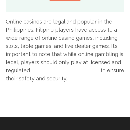
Online casinos are legal and popular in the
Philippines. Filipino players have access to a
wide range of online casino games, including
slots, table games, and live dealer games. It’s
important to note that while online gambling is
legal, players should only play at licensed and
regulated
online casino in Philippines
to ensure
their safety and security.